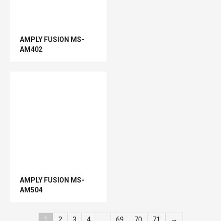
AMPLY FUSION MS-
AM402
AMPLY FUSION MS-
AM504
1
2
3
4
…
69
70
71
→