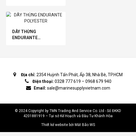
DÂY THỪNG
ENDURANTE
POLYESTER
Địa chỉ:
2354 Huỳnh Tấn Phát, Ấp 38, Nhà Bè, TP.HCM
Điện thoại:
0328 777 619
–
0968 679 940
Email:
sale@marinesupplyvietnam.com
© 2024 Copyright by TMN Trading And Service Co. Ltd - Số ĐKKD
4201881919 – Tại sở Kế Hoạch và Đầu Tư Khánh Hòa
Thiết kế website bởi Mắt Bão WS