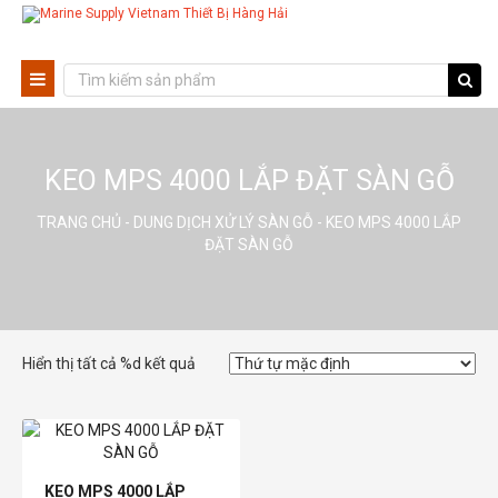
KEO MPS 4000 LẮP ĐẶT SÀN GỖ
TRANG CHỦ
-
DUNG DỊCH XỬ LÝ SÀN GỖ
- KEO MPS 4000 LẮP
ĐẶT SÀN GỖ
Hiển thị tất cả %d kết quả
KEO MPS 4000 LẮP