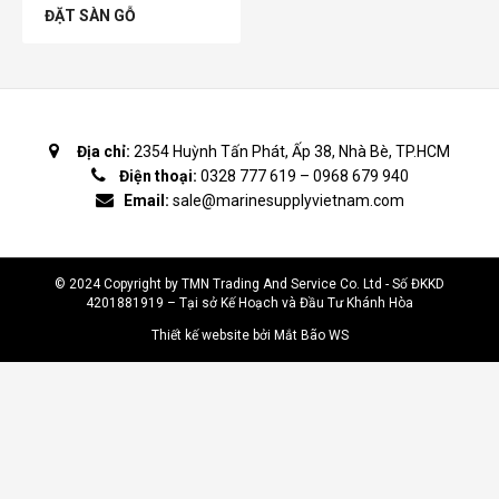
ĐẶT SÀN GỖ
Địa chỉ:
2354 Huỳnh Tấn Phát, Ấp 38, Nhà Bè, TP.HCM
Điện thoại:
0328 777 619
–
0968 679 940
Email:
sale@marinesupplyvietnam.com
© 2024 Copyright by TMN Trading And Service Co. Ltd - Số ĐKKD
4201881919 – Tại sở Kế Hoạch và Đầu Tư Khánh Hòa
Thiết kế website bởi Mắt Bão WS