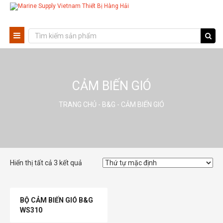
CẢM BIẾN GIÓ
TRANG CHỦ
-
B&G
- CẢM BIẾN GIÓ
Hiển thị tất cả 3 kết quả
BỘ CẢM BIẾN GIÓ B&G
WS310