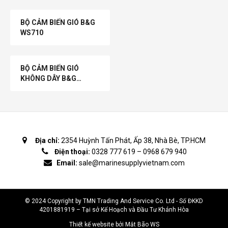
BỘ CẢM BIẾN GIÓ B&G
WS710
BỘ CẢM BIẾN GIÓ
KHÔNG DÂY B&G
WS320
Địa chỉ:
2354 Huỳnh Tấn Phát, Ấp 38, Nhà Bè, TP.HCM
Điện thoại:
0328 777 619
–
0968 679 940
Email:
sale@marinesupplyvietnam.com
© 2024 Copyright by TMN Trading And Service Co. Ltd - Số ĐKKD
4201881919 – Tại sở Kế Hoạch và Đầu Tư Khánh Hòa
Thiết kế website bởi Mắt Bão WS