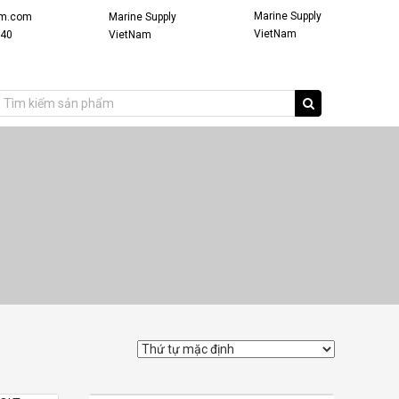
Marine Supply
am.com
Marine Supply
VietNam
940
VietNam