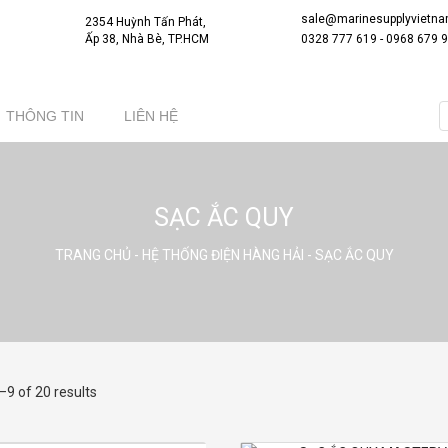
sale@marinesupplyvietn
2354 Huỳnh Tấn Phát,
Ấp 38, Nhà Bè, TP.HCM
0328 777 619
-
0968 679 
THÔNG TIN
LIÊN HỆ
SẠC ẮC QUY
TRANG CHỦ
-
HỆ THỐNG ĐIỆN HÀNG HẢI
- SẠC ẮC QUY
9 of 20 results
Đọc