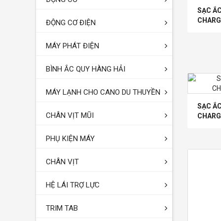
SẠC Ắ
CHARG
ĐỘNG CƠ ĐIỆN
MÁY PHÁT ĐIỆN
BÌNH ẮC QUY HÀNG HẢI
MÁY LẠNH CHO CANO DU THUYỀN
SẠC Ắ
CHÂN VỊT MŨI
CHARG
PHỤ KIỆN MÁY
CHÂN VỊT
HỆ LÁI TRỢ LỰC
TRIM TAB