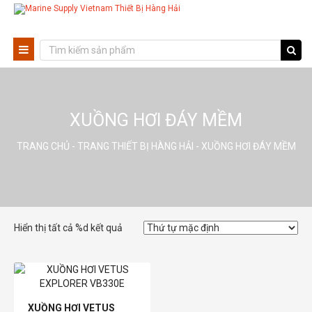
XUỒNG HƠI ĐÁY MỀM
TRANG CHỦ
-
TRANG THIẾT BỊ HÀNG HẢI
- XUỒNG HƠI ĐÁY MỀM
Hiển thị tất cả %d kết quả
XUỒNG HƠI VETUS