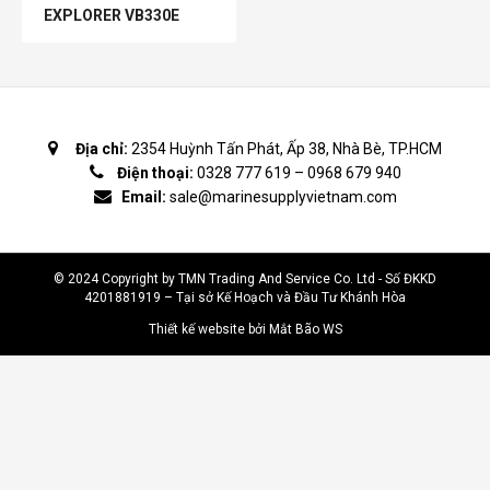
EXPLORER VB330E
Địa chỉ:
2354 Huỳnh Tấn Phát, Ấp 38, Nhà Bè, TP.HCM
Điện thoại:
0328 777 619
–
0968 679 940
Email:
sale@marinesupplyvietnam.com
© 2024 Copyright by TMN Trading And Service Co. Ltd - Số ĐKKD
4201881919 – Tại sở Kế Hoạch và Đầu Tư Khánh Hòa
Thiết kế website bởi Mắt Bão WS