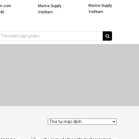
Marine Supply
am.com
Marine Supply
VietNam
940
VietNam