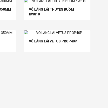
A350MM
VÔ LĂNG LÁI THUYỀN BUỒM
KW810
VÔ LĂNG LÁI VETUS PROP40P