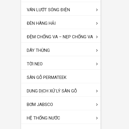
VÁN LƯỚT SÓNG ĐIỆN
ĐÈN HÀNG HẢI
ĐỆM CHỐNG VA – NẸP CHỐNG VA
DÂY THỪNG
TỜI NEO
SÀN GỖ PERMATEEK
DUNG DỊCH XỬ LÝ SÀN GỖ
BƠM JABSCO
HỆ THỐNG NƯỚC