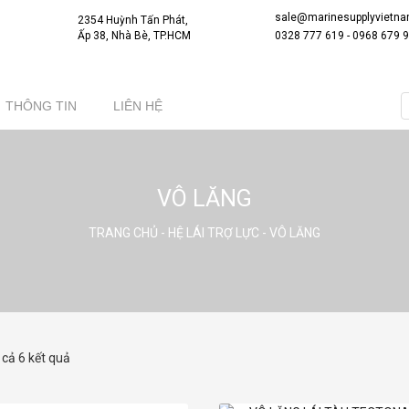
sale@marinesupplyvietn
2354 Huỳnh Tấn Phát,
Ấp 38, Nhà Bè, TP.HCM
0328 777 619
-
0968 679 
THÔNG TIN
LIÊN HỆ
VÔ LĂNG
TRANG CHỦ
-
HỆ LÁI TRỢ LỰC
- VÔ LĂNG
t cả 6 kết quả