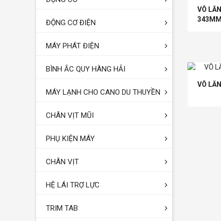
VÔ LĂ
343M
ĐỘNG CƠ ĐIỆN
MÁY PHÁT ĐIỆN
BÌNH ẮC QUY HÀNG HẢI
VÔ LĂN
MÁY LẠNH CHO CANO DU THUYỀN
CHÂN VỊT MŨI
PHỤ KIỆN MÁY
CHÂN VỊT
HỆ LÁI TRỢ LỰC
TRIM TAB