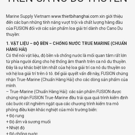
Marine Supply Vietnam
www.thietbihanghai.com
xin giới thiệu
đến các bạn những tính năng vượt trội và chất lượng hàng đầu
của FUSION đối với các sản phẩm loa giải trí dành cho Cano Du
thuyền:
1. VẬT LIỆU – ĐỘ BỀN – CHỐNG NƯỚC TRUE MARINE (CHUẨN
HÀNG HẢI)
Có thể nói vật liệu, độ bền và chống nước là mối quan tâm rất lớn
từ phía người dùng cho hệ thống âm thanh trên ca nô du thuyền.
Đây là sự khác biệt lớn nhất của hệ loa giải trí ca nô du thuyền so
với hệ loa giải trí trên ô tô. Để giải quyết vấn đề này, FUSION chứng
nhận True-Marine (Chuẩn Hàng Hải) cho các dòng sản phẩm của
mình.
– True-Marine (Chuẩn Hàng Hải): các sản phẩm FUSION được
chứng nhận FUSION True-Marine đều trải qua quá trình kiểm định
các bước rất nghiêm ngặt qua các chương trình kiểm tra mô
phỏng điều kiện khắc nghiệt của môi trường biển:
+ Độ rung
+ Độ ẩm và sương muối
+ Nhiệt độ
+ Độ chống nước