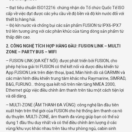
– Đạt tiêu chuẩn ISO12216: chứng nhận do Tổ chức Quốc Tế ISO
cấp về việc đạt được các yêu cầu về độ bền và độ kín nước đối với
thiết bị hàng hải.
– Độ kín nước và chống bụi các sản phẩm FUSION từ IPX6-IPX7
trở lên tương ứng với các phân khúc của từng dòng sản phẩm từ
thấp đến cao.
2. CÔNG NGHỆ TÍCH HỢP HÀNG ĐẦU: FUSION LINK – MULTI
ZONE – PARTY BUS – WIFI
– FUSION-LINK (ĐA KẾT NỐI): được phát triển bởi FUSION, cho
phép hệ loa giải trí FUSION có thể kết nối và được điều khiển từ
App FUSION Link trên điện thoại, Ipad, Màn hình dò cá GARMIN và
các màn hình điều khiển trung tâm khác như Raymarine, SIMRAD,
B&G, FURUNO… thông qua kết nối trên nền tảng NMEA 2000,
Ethernet giúp việc điều chỉnh âm thanh trên tàu một cách tiện lợi
và dễ dàng.
– MULTI-ZONE (ÂM THANH ĐA VÙNG): công nghệ lần đầu tiên
xuất hiện trên thế giới của FUSION cho hệ thống âm thanh ca nô
du thuyền. MULTI-ZONE, âm thanh đa vùng giúp bạn có thể sử
dụng 1 đầu thu duy nhất và có thể điều chỉnh âm lượng ở các
vùng/khu vực khác nhau trên tàu như phòng ngủ, cabin sinh