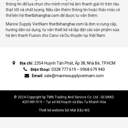
thông tin để lựa chọn cho mình một hệ âm thanh giải trí trên tàu
thật tốt và chất lượng. Nếu cần thêm thông tin hoặc thắc mắc có
thể liên hệ
thietbihanghai.com
để được tư vấn thêm.
Marine Supply VietNam
thietbihanghai.com
là đơn vị cung cấp,
hướng dẫn sử dụng, tư vấn thiết kế và lắp đặt các sản phẩm của
hệ âm thanh Fusion cho Cano và Du thuyền tại Việt Nam.
Địa chỉ:
2354 Huỳnh Tấn Phát, Ấp 38, Nhà Bè, TP.HCM
Điện thoại:
0328 777 619
–
0968 679 940
Email:
sale@marinesupplyvietnam.com
© 2024 Copyright by TMN Trading And Service Co. Ltd - Số ĐKKD
4201881919 – Tại sở Kế Hoạch và Đầu Tư Khánh Hòa
Thiết kế website bởi Mắt Bão WS