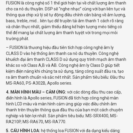
FUSION là công nghệ số 1 thế giới hiện tại về chất lượng âm thanh
cho ca nô du thuyền. DSP sẽ “nghe nhạc” cùng với bạn liên tục và
thông qua chip xử lý sẽ tự động điều chỉnh cân bằng về âm lượng,
bass, treble, mid… liên tục để truyền tải âm thanh 1 cách rõ ràng
và chân thực nhất, giảm thiểu đáng kể hiện tượng méo tiếng có
thể để mang lại chất lượng âm thanh tuyệt vời trong mọi môi
trường phát.
– FUSION là thương hiệu đầu tiên tích hợp công nghệ âm ly
CLASS D vào hệ thống âm thanh ca nô du thuyền. Công nghệ
khuếch đại âm thanh CLASS D sử dụng quy trình mạch âm thanh
khác so với Class A,B và AB. Công nghệ âm ly Class D giúp tiết
kiệm điện năng khi chúng ta sử dụng, tăng công suất đầu ra, tạo
ra âm thanh chuẩn và sắc nét nhất. Sản phẩm tiêu biểu: Đầu thu
MS-RA60, PS-A302B, Apollo series.
4. MÀN HÌNH MÀU – CẢM ỨNG:
với các dòng đầu thu cao cấp,
điển hình là Apollo series, FUSION đã tích hợp công nghệ màn
hình LCD màu và màn hình cảm ứng giúp việc điều chỉnh âm
thanh trên thuyền thông qua đầu thu của bạn một cách chuyên
nghiệp và tiện lợi nhất. Sản phẩm tiêu biểu: MS-SRX400, MS-
RA210P, MS-RA670, MS-RA770.
5. CẤU HÌNH LOA:
hệ thống loa FUSION với đa dạng kiểu dáng: