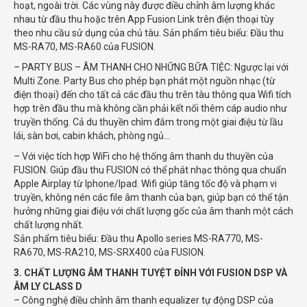
hoạt, ngoài trời. Các vùng này được điều chỉnh âm lượng khác
nhau từ đầu thu hoặc trên App Fusion Link trên điện thoại tùy
theo nhu cầu sử dụng của chủ tàu. Sản phẩm tiêu biểu: Đầu thu
MS-RA70, MS-RA60 của FUSION.
– PARTY BUS – ÂM THANH CHO NHỮNG BỮA TIỆC: Ngược lại với
Multi Zone. Party Bus cho phép bạn phát một nguồn nhạc (từ
điện thoại) đến cho tất cả các đầu thu trên tàu thông qua Wifi tích
hợp trên đầu thu mà không cần phải kết nối thêm cáp audio như
truyền thống. Cả du thuyền chìm đắm trong một giai điệu từ lầu
lái, sàn bơi, cabin khách, phòng ngủ…
– Với việc tích hợp WiFi cho hệ thống âm thanh du thuyền của
FUSION. Giúp đầu thu FUSION có thể phát nhạc thông qua chuẩn
Apple Airplay từ Iphone/Ipad. Wifi giúp tăng tốc độ và phạm vi
truyền, không nén các file âm thanh của bạn, giúp bạn có thể tận
hưởng những giai điệu với chất lượng gốc của âm thanh một cách
chất lượng nhất.
Sản phẩm tiêu biểu: Đầu thu Apollo series MS-RA770, MS-
RA670, MS-RA210, MS-SRX400 của FUSION.
3. CHẤT LƯỢNG ÂM THANH TUYỆT ĐỈNH VỚI FUSION DSP VÀ
ÂM LY CLASS D
– Công nghệ điều chỉnh âm thanh equalizer tự động DSP của