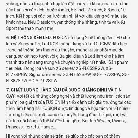
vuông, nón và tháp, phù hợp lắp đặt các vị trí khác nhau trên tàu
của bạn với các kích thước 4 inch, 6.5 inch, 7.7 inch, 8.8 inch, 10
inch. Kết hợp với các loại lưới tản nhiệt với kiểu dáng và màu sắc
khác nhau, kiểu Classic truyền thống nhẹ nhàng, tinh tế và kiểu
Sport thể thao mạnh mẽ.
6. HỆ THỐNG ĐÈN LED:
FUSION sử dụng 2 hệ thống đèn LED cho
loa và Subwoofer, Led RGB thông dụng và Led CRGBW đầu tiên
trong hệ thống âm thanh du thuyền, mang lại sự phối màu đa
dạng, sự kết hợp tuyệt vời giữa giai điệu và Led làm cho hệ âm
thanh trở nên sang trọng và chuyên nghiệp rất nhiều. Sản phẩm
tiêu biểu: Dòng loa và sub XS series: XS-FL65SPGW, XS-
FL77SPGW; Signature series: SG-FL652SPW, SG-FL772SPW, SG-
FL882SPW, SG-SL102SPW.
7. CHẤT LƯỢNG HÀNG ĐẦU ĐÃ ĐƯỢC KHẲNG ĐỊNH VÀ TIN
CẬY:
Với tất cả những công nghệ và chất lượng nêu trên, các sản
phẩm loa giải trí của FUSION liên tiếp dành các giải thưởng tại các
triễn lãm hàng hải. FUSION được tin dùng và hợp tác với rất nhiều
thương hiệu sản xuất cano du thuyền hàng đầu thế giới, một vài
cái tên nổi tiếng có thể kể đến bao gồm: Boston Whaler, Riviera,
Princess, Ferretti, Hanse….
Hi vọng với những chia sẻ trên, sẽ giúp cho các bạn có thêm